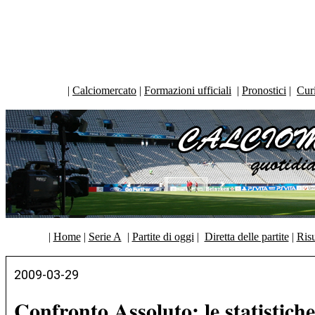
|
Calciomercato
|
Formazioni ufficiali
|
Pronostici
|
Curi
|
Home
|
Serie A
|
Partite di oggi
|
Diretta delle partite
|
Risu
2009-03-29
Confronto Assoluto: le statistich