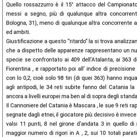
Quello rossazzurro è il 15° attacco del Campionato
messi a segno, più di qualunque altra concorrente
Bologna, 31), meno di qualunque altra concorrente a
ed ambiti.
Giustificazione a questo “ritardo” la si trova analizza
che a dispetto delle apparenze rappresentano un n
specie se confrontato ai 409 dell'Atalanta, ai 363 d
Fiorentina , e rapportato poi all' indice di precision
con lo 0,2, cioè solo 98 tiri (di quei 363) hanno inq
agli antipodi, le 34 reti subite fanno del Catania la
ancora a livelli europei ma ben al di sopra degli stand
Il Cannoniere del Catania è Mascara , le sue 9 reti ra
segnate dagli etnei, il giocatore più decisivo è invece
valsi 11 punti, 8 nel girone d'andata 3 in quello di r
maggior numero di rigori in A , 2, sui 10 totali par