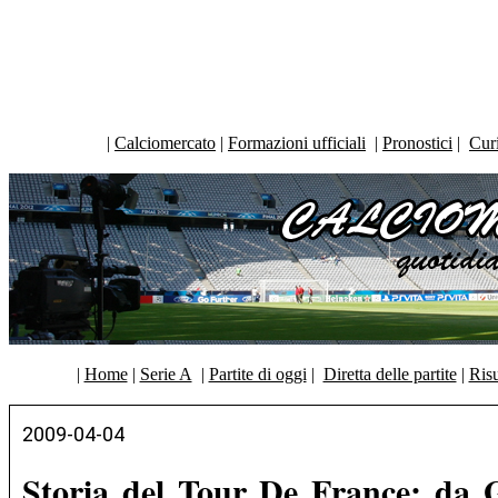
|
Calciomercato
|
Formazioni ufficiali
|
Pronostici
|
Curi
|
Home
|
Serie A
|
Partite di oggi
|
Diretta delle partite
|
Risu
2009-04-04
Storia del Tour De France: da 