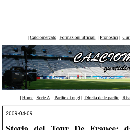
|
Calciomercato
|
Formazioni ufficiali
|
Pronostici
|
Curi
|
Home
|
Serie A
|
Partite di oggi
|
Diretta delle partite
|
Risu
2009-04-09
Storia del Tour De France: d