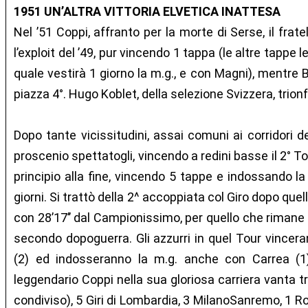
1951 UN’ALTRA VITTORIA ELVETICA INATTESA
Nel ’51 Coppi, affranto per la morte di Serse, il frat
l’exploit del ’49, pur vincendo 1 tappa (le altre tappe l
quale vestirà 1 giorno la m.g., e con Magni), mentre Ba
piazza 4°. Hugo Koblet, della selezione Svizzera, trio
Dopo tante vicissitudini, assai comuni ai corridori de
proscenio spettatogli, vincendo a redini basse il 2° T
principio alla fine, vincendo 5 tappe e indossando la
giorni. Si trattò della 2^ accoppiata col Giro dopo quel
con 28’17’’ dal Campionissimo, per quello che rimane t
secondo dopoguerra. Gli azzurri in quel Tour vince
(2) ed indosseranno la m.g. anche con Carrea (1)
leggendario Coppi nella sua gloriosa carriera vanta tra 
condiviso), 5 Giri di Lombardia, 3 MilanoSanremo, 1 Ro