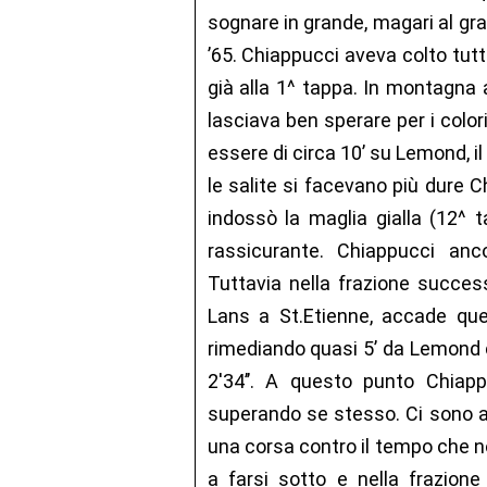
sognare in grande, magari al gra
’65. Chiappucci aveva colto tut
già alla 1^ tappa. In montagna 
lasciava ben sperare per i color
essere di circa 10’ su Lemond, 
le salite si facevano più dure C
indossò la maglia gialla (12^ 
rassicurante. Chiappucci anc
Tuttavia nella frazione success
Lans a St.Etienne, accade que
rimediando quasi 5’ da Lemond c
2'34’’. A questo punto Chiap
superando se stesso. Ci sono an
una corsa contro il tempo che 
a farsi sotto e nella frazion