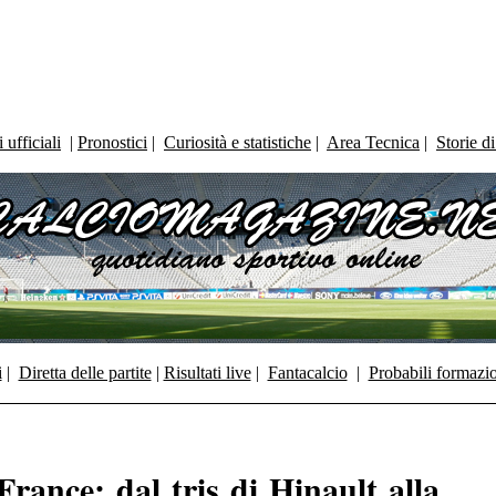
ufficiali
|
Pronostici
|
Curiosità e statistiche
|
Area Tecnica
|
Storie d
i
|
Diretta delle partite
|
Risultati live
|
Fantacalcio
|
Probabili formazi
rance: dal tris di Hinault alla