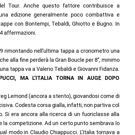
 del Tour. Anche questo fattore contribuisce a
una edizione generalmente poco combattiva e
4 tappe con Bontempi, Tebaldi, Ghiotto e Bugno. In
4 affermazioni.
89 rimontando nell’ultima tappa a cronometro una
he alla fine perderà la Gran Boucle per 8’’, minimo
i, una tappa va a Valerio Tebaldi e Giovanni Fidanza.
PUCCI, MA L’ITALIA TORNA IN AUGE DOPO
 Greg Lemond (ancora a stento), giovandosi come di
iva. Codesta corsa gialla, infatti, non partiva col
. Si era ancora alla ricerca di un fuoriclasse alla
e la competizione. Ad un certo punto sembrava lo
ual modo in Claudio Chiappucci. L’Italia tornava a