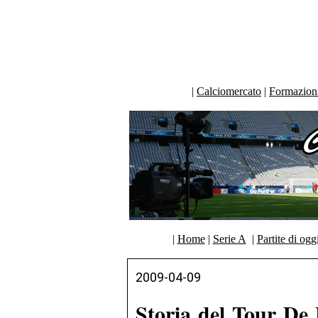
|
Calciomercato
|
Formazioni 
|
Home
|
Serie A
|
Partite di ogg
2009-04-09
Storia del Tour De F