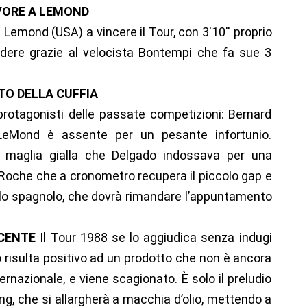
AVORE A LEMOND
emond (USA) a vincere il Tour, con 3'10'' proprio
rridere grazie al velocista Bontempi che fa sue 3
TO DELLA CUFFIA
protagonisti delle passate competizioni: Bernard
 LeMond è assente per un pesante infortunio.
a maglia gialla che Delgado indossava per una
 Roche che a cronometro recupera il piccolo gap e
sullo spagnolo, che dovrà rimandare l’appuntamento
NCENTE
Il Tour 1988 se lo aggiudica senza indugi
o risulta positivo ad un prodotto che non è ancora
ternazionale, e viene scagionato. È solo il preludio
ng, che si allargherà a macchia d’olio, mettendo a