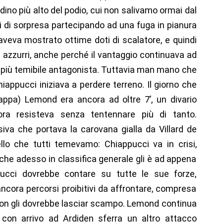
dino più alto del podio, cui non salivamo ormai dal
ti di sorpresa partecipando ad una fuga in pianura
aveva mostrato ottime doti di scalatore, e quindi
i azzurri, anche perché il vantaggio continuava ad
il più temibile antagonista. Tuttavia man mano che
hiappucci iniziava a perdere terreno. Il giorno che
tappa) Lemond era ancora ad oltre 7’, un divario
ora resisteva senza tentennare più di tanto.
iva che portava la carovana gialla da Villard de
llo che tutti temevamo: Chiappucci va in crisi,
he adesso in classifica generale gli è ad appena
pucci dovrebbe contare su tutte le sue forze,
cora percorsi proibitivi da affrontare, compresa
non gli dovrebbe lasciar scampo. Lemond continua
e con arrivo ad Ardiden sferra un altro attacco