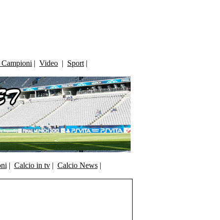
i Campioni
|
Video
|
Sport
|
oni
|
Calcio in tv
|
Calcio News
|