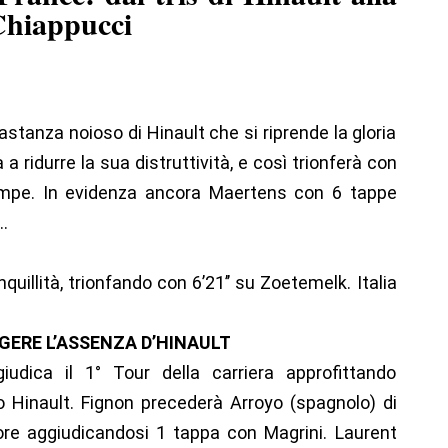
Chiappucci
tanza noioso di Hinault che si riprende la gloria
a ridurre la sua distruttività, e così trionferà con
Impe. In evidenza ancora Maertens con 6 tappe
..
nquillità, trionfando con 6’21’’ su Zoetemelk. Italia
GERE L’ASSENZA D’HINAULT
udica il 1° Tour della carriera approfittando
 Hinault. Fignon precederà Arroyo (spagnolo) di
onore aggiudicandosi 1 tappa con Magrini. Laurent