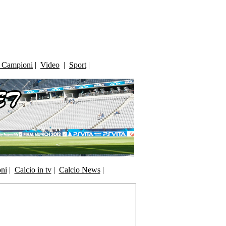
i Campioni
|
Video
|
Sport
|
oni
|
Calcio in tv
|
Calcio News
|