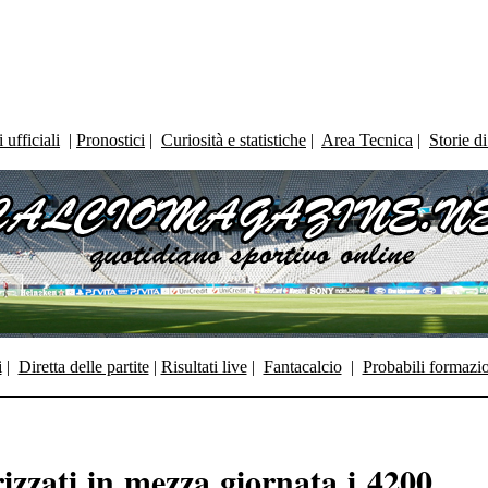
ufficiali
|
Pronostici
|
Curiosità e statistiche
|
Area Tecnica
|
Storie d
i
|
Diretta delle partite
|
Risultati live
|
Fantacalcio
|
Probabili formazi
izzati in mezza giornata i 4200