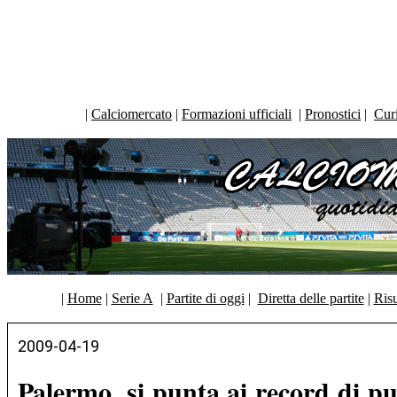
|
Calciomercato
|
Formazioni ufficiali
|
Pronostici
|
Curi
|
Home
|
Serie A
|
Partite di oggi
|
Diretta delle partite
|
Risu
2009-04-19
Palermo, si punta ai record di pun