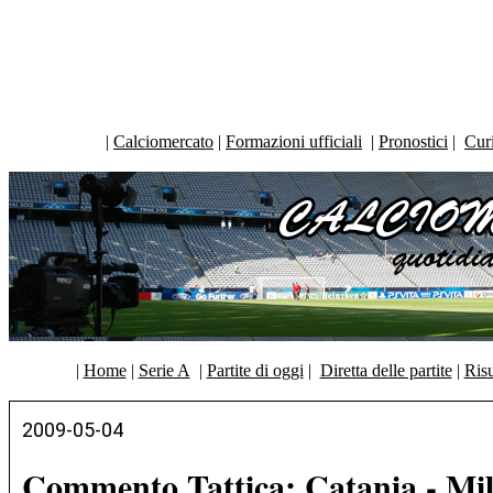
|
Calciomercato
|
Formazioni ufficiali
|
Pronostici
|
Curi
|
Home
|
Serie A
|
Partite di oggi
|
Diretta delle partite
|
Risu
2009-05-04
Commento Tattica: Catania - Mi