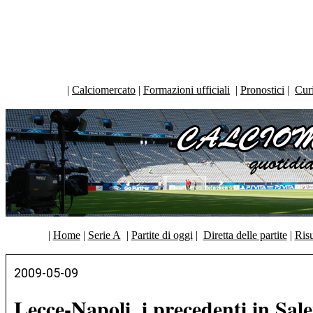
|
Calciomercato
|
Formazioni ufficiali
|
Pronostici
|
Curi
|
Home
|
Serie A
|
Partite di oggi
|
Diretta delle partite
|
Risu
2009-05-09
Lecce-Napoli, i precedenti in Sal