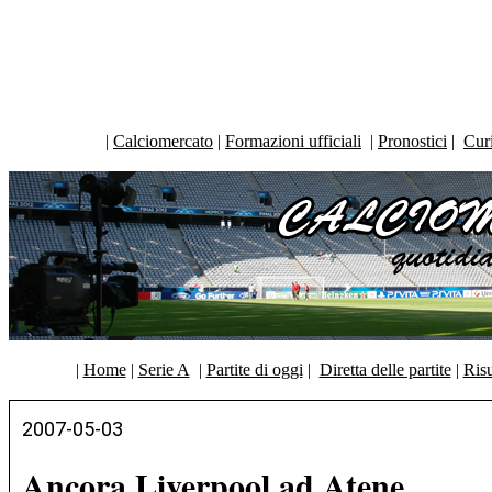
|
Calciomercato
|
Formazioni ufficiali
|
Pronostici
|
Curi
|
Home
|
Serie A
|
Partite di oggi
|
Diretta delle partite
|
Risu
2007-05-03
Ancora Liverpool ad Atene...