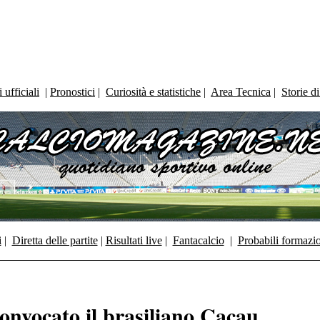
ufficiali
|
Pronostici
|
Curiosità e statistiche
|
Area Tecnica
|
Storie d
i
|
Diretta delle partite
|
Risultati live
|
Fantacalcio
|
Probabili formazi
convocato il brasiliano Cacau