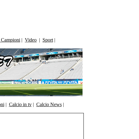
i Campioni
|
Video
|
Sport
|
oni
|
Calcio in tv
|
Calcio News
|