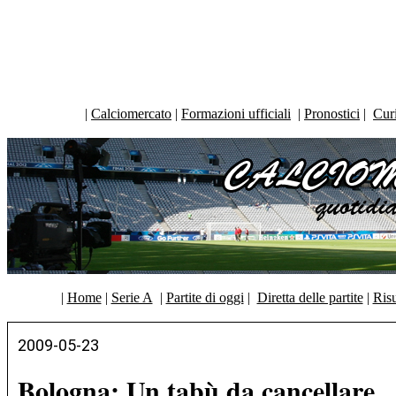
|
Calciomercato
|
Formazioni ufficiali
|
Pronostici
|
Curi
|
Home
|
Serie A
|
Partite di oggi
|
Diretta delle partite
|
Risu
2009-05-23
Bologna: Un tabù da cancellare