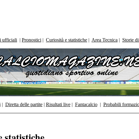
ufficiali
|
Pronostici
|
Curiosità e statistiche
|
Area Tecnica
|
Storie d
i
|
Diretta delle partite
|
Risultati live
|
Fantacalcio
|
Probabili formazi
 statistiche