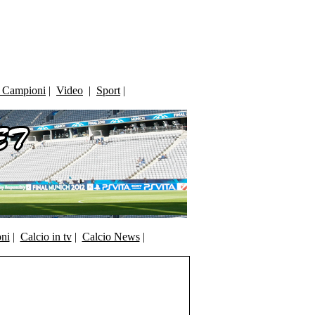
i Campioni
|
Video
|
Sport
|
oni
|
Calcio in tv
|
Calcio News
|