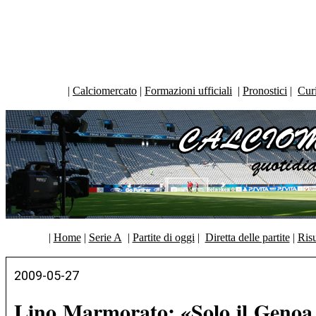
|
Calciomercato
|
Formazioni ufficiali
|
Pronostici
|
Curi
|
Home
|
Serie A
|
Partite di oggi
|
Diretta delle partite
|
Risu
2009-05-27
Lino Marmorato: «Solo il Genoa 