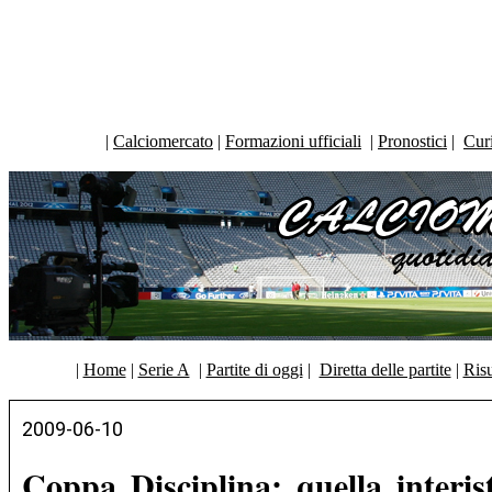
|
Calciomercato
|
Formazioni ufficiali
|
Pronostici
|
Curi
|
Home
|
Serie A
|
Partite di oggi
|
Diretta delle partite
|
Risu
2009-06-10
Coppa Disciplina: quella interist