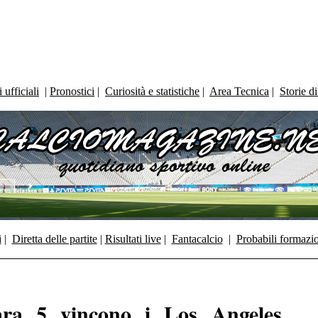
ufficiali
|
Pronostici
|
Curiosità e statistiche
|
Area Tecnica
|
Storie d
i
|
Diretta delle partite
|
Risultati live
|
Fantacalcio
|
Probabili formazi
ara 5 vincono i Los Angeles