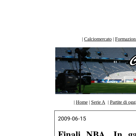
|
Calciomercato
|
Formazioni 
|
Home
|
Serie A
|
Partite di ogg
2009-06-15
Finali NBA. In g