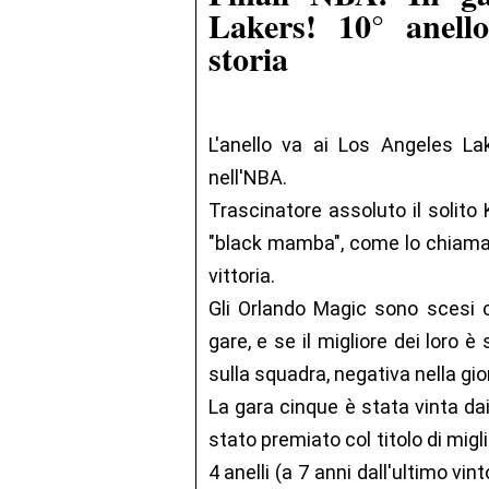
Lakers! 10° anell
storia
L'anello va ai Los Angeles Lak
nell'NBA.
Trascinatore assoluto il solito 
"black mamba", come lo chiamano
vittoria.
Gli Orlando Magic sono scesi 
gare, e se il migliore dei loro è
sulla squadra, negativa nella gio
La gara cinque è stata vinta dai
stato premiato col titolo di migl
4 anelli (a 7 anni dall'ultimo vint