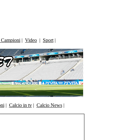
i Campioni
|
Video
|
Sport
|
oni
|
Calcio in tv
|
Calcio News
|