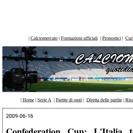
|
Calciomercato
|
Formazioni ufficiali
|
Pronostici
|
Curi
|
Home
|
Serie A
|
Partite di oggi
|
Diretta delle partite
|
Risu
2009-06-16
Confederation Cup: L'Italia 