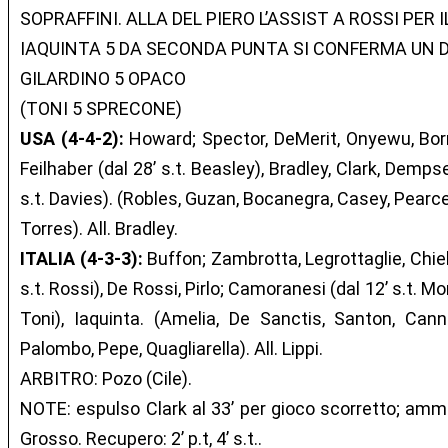
SOPRAFFINI. ALLA DEL PIERO L’ASSIST A ROSSI PER I
IAQUINTA 5 DA SECONDA PUNTA SI CONFERMA UN 
GILARDINO 5 OPACO
(TONI 5 SPRECONE)
USA (4-4-2):
Howard; Spector, DeMerit, Onyewu, Bornst
Feilhaber (dal 28’ s.t. Beasley), Bradley, Clark, Demps
s.t. Davies). (Robles, Guzan, Bocanegra, Casey, Pearce,
Torres). All. Bradley.
ITALIA (4-3-3):
Buffon; Zambrotta, Legrottaglie, Chiell
s.t. Rossi), De Rossi, Pirlo; Camoranesi (dal 12’ s.t. Mon
Toni), Iaquinta. (Amelia, De Sanctis, Santon, Can
Palombo, Pepe, Quagliarella). All. Lippi.
ARBITRO: Pozo (Cile).
NOTE: espulso Clark al 33’ per gioco scorretto; ammon
Grosso. Recupero: 2’ p.t, 4’ s.t..