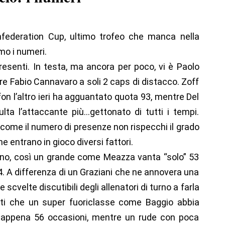
onfederation Cup, ultimo trofeo che manca nella
mo i numeri.
esenti. In testa, ma ancora per poco, vi è Paolo
re Fabio Cannavaro a soli 2 caps di distacco. Zoff
on l’altro ieri ha agguantato quota 93, mentre Del
ulta l’attaccante più…gettonato di tutti i tempi.
come il numero di presenze non rispecchi il grado
he entrano in gioco diversi fattori.
eno, così un grande come Meazza vanta “solo” 53
4. A differenza di un Graziani che ne annovera una
 scvelte discutibili degli allenatori di turno a farla
atti che un super fuoriclasse come Baggio abbia
n appena 56 occasioni, mentre un rude con poca