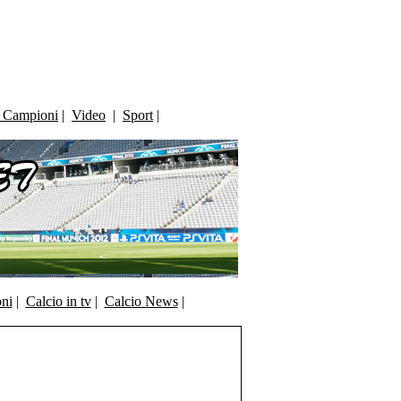
i Campioni
|
Video
|
Sport
|
oni
|
Calcio in tv
|
Calcio News
|