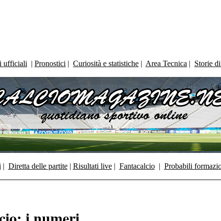
ufficiali
|
Pronostici
|
Curiosità e statistiche
|
Area Tecnica
|
Storie d
i
|
Diretta delle partite
|
Risultati live
|
Fantacalcio
|
Probabili formazi
cio: i numeri