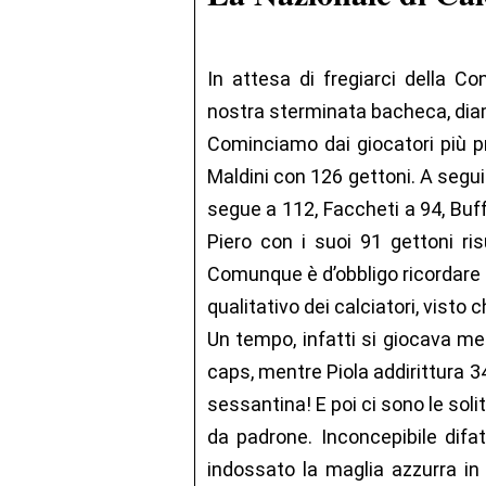
In attesa di fregiarci della C
nostra sterminata bacheca, dia
Cominciamo dai giocatori più pr
Maldini con 126 gettoni. A segui
segue a 112, Faccheti a 94, Buff
Piero con i suoi 91 gettoni ris
Comunque è d’obbligo ricordare 
qualitativo dei calciatori, visto c
Un tempo, infatti si giocava m
caps, mentre Piola addirittura 3
sessantina! E poi ci sono le solite
da padrone. Inconcepibile dif
indossato la maglia azzurra i