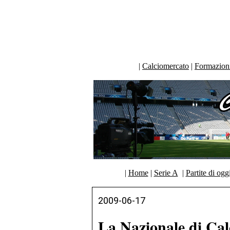
|
Calciomercato
|
Formazioni 
|
Home
|
Serie A
|
Partite di ogg
2009-06-17
La Nazionale di Cal