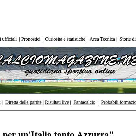
ufficiali
|
Pronostici
|
Curiosità e statistiche
|
Area Tecnica
|
Storie d
i
|
Diretta delle partite
|
Risultati live
|
Fantacalcio
|
Probabili formazi
e per un'Italia tanto Azzurra"