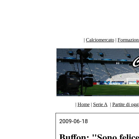
|
Calciomercato
|
Formazioni 
|
Home
|
Serie A
|
Partite di ogg
2009-06-18
Buffon: "Sono felic