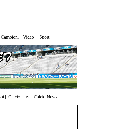
i Campioni
|
Video
|
Sport
|
oni
|
Calcio in tv
|
Calcio News
|