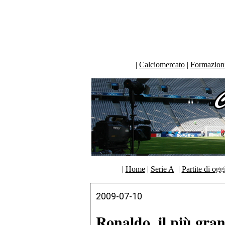
|
Calciomercato
|
Formazioni 
|
Home
|
Serie A
|
Partite di ogg
2009-07-10
Ronaldo, il più gra