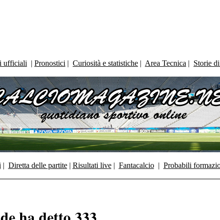
ufficiali
|
Pronostici
|
Curiosità e statistiche
|
Area Tecnica
|
Storie d
i
|
Diretta delle partite
|
Risultati live
|
Fantacalcio
|
Probabili formazi
nde ha detto 333