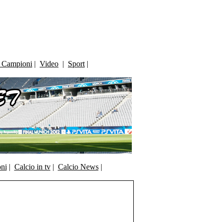
i Campioni
|
Video
|
Sport
|
oni
|
Calcio in tv
|
Calcio News
|