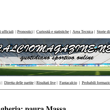
ufficiali
|
Pronostici
|
Curiosità e statistiche
|
Area Tecnica
|
Storie d
i
|
Diretta delle partite
|
Risultati live
|
Fantacalcio
|
Probabili formazi
gheria: paura Massa