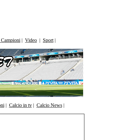
i Campioni
|
Video
|
Sport
|
oni
|
Calcio in tv
|
Calcio News
|