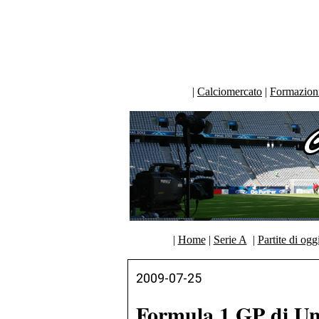
|
Calciomercato
|
Formazioni 
|
Home
|
Serie A
|
Partite di ogg
2009-07-25
Formula 1 GP di Un