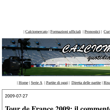
|
Calciomercato
|
Formazioni ufficiali
|
Pronostici
|
Curi
|
Home
|
Serie A
|
Partite di oggi
|
Diretta delle partite
|
Risu
2009-07-27
Tour de France 2009: il commento