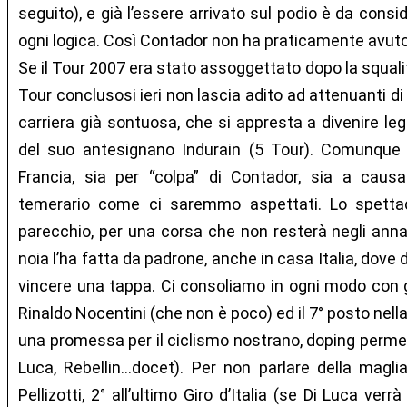
seguito), e già l’essere arrivato sul podio è da consid
ogni logica. Così Contador non ha praticamente avuto 
Se il Tour 2007 era stato assoggettato dopo la squali
Tour conclusosi ieri non lascia adito ad attenuanti di
carriera già sontuosa, che si appresta a divenire le
del suo antesignano Indurain (5 Tour). Comunque 
Francia, sia per “colpa” di Contador, sia a causa
temerario come ci saremmo aspettati. Lo spettaco
parecchio, per una corsa che non resterà negli annali 
noia l’ha fatta da padrone, anche in casa Italia, dove
vincere una tappa. Ci consoliamo in ogni modo con gli
Rinaldo Nocentini (che non è poco) ed il 7° posto nell
una promessa per il ciclismo nostrano, doping permett
Luca, Rebellin…docet). Per non parlare della magl
Pellizotti, 2° all’ultimo Giro d’Italia (se Di Luca verr