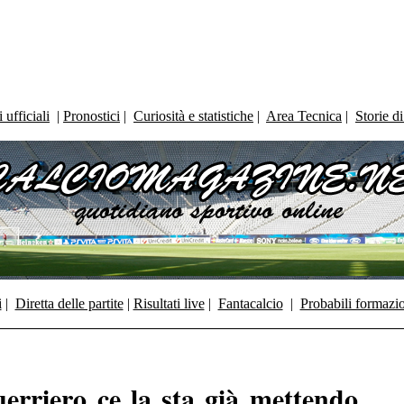
ufficiali
|
Pronostici
|
Curiosità e statistiche
|
Area Tecnica
|
Storie d
i
|
Diretta delle partite
|
Risultati live
|
Fantacalcio
|
Probabili formazi
erriero ce la sta già mettendo