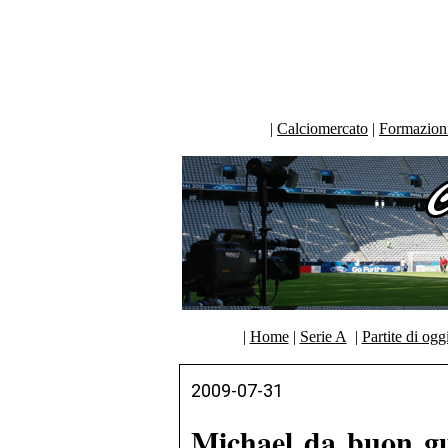
|
Calciomercato
|
Formazioni 
|
Home
|
Serie A
|
Partite di ogg
2009-07-31
Michael da buon gu