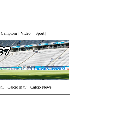
i Campioni
|
Video
|
Sport
|
oni
|
Calcio in tv
|
Calcio News
|