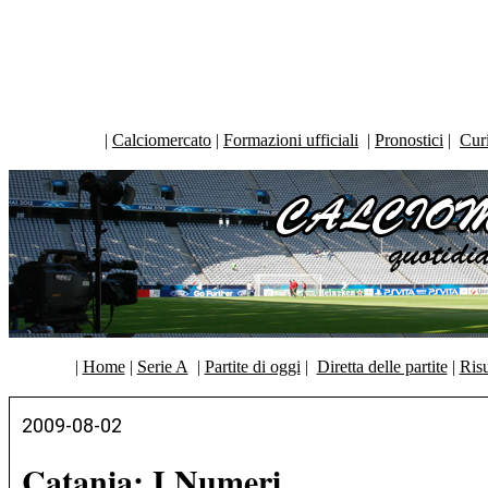
|
Calciomercato
|
Formazioni ufficiali
|
Pronostici
|
Curi
|
Home
|
Serie A
|
Partite di oggi
|
Diretta delle partite
|
Risu
2009-08-02
Catania: I Numeri