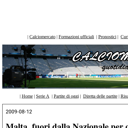
|
Calciomercato
|
Formazioni ufficiali
|
Pronostici
|
Curi
|
Home
|
Serie A
|
Partite di oggi
|
Diretta delle partite
|
Risu
2009-08-12
Malta, fuori dalla Nazionale per ca