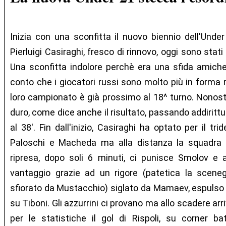
Inizia con una sconfitta il nuovo biennio dell'Under 
Pierluigi Casiraghi, fresco di rinnovo, oggi sono stati
Una sconfitta indolore perchè era una sfida amich
conto che i giocatori russi sono molto più in forma ri
loro campionato è già prossimo al 18^ turno. Nonostan
duro, come dice anche il risultato, passando addiritt
al 38'. Fin dall'inizio, Casiraghi ha optato per il tr
Paloschi e Macheda ma alla distanza la squadra ne
ripresa, dopo soli 6 minuti, ci punisce Smolov e a
vantaggio grazie ad un rigore (patetica la scene
sfiorato da Mustacchio) siglato da Mamaev, espulso 
su Tiboni. Gli azzurrini ci provano ma allo scadere arriv
per le statistiche il gol di Rispoli, su corner battu