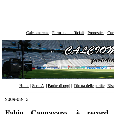
|
Calciomercato
|
Formazioni ufficiali
|
Pronostici
|
Curi
|
Home
|
Serie A
|
Partite di oggi
|
Diretta delle partite
|
Risu
2009-08-13
Fabio Cannavaro, è record 