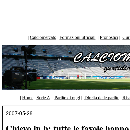
|
Calciomercato
|
Formazioni ufficiali
|
Pronostici
|
Curi
|
Home
|
Serie A
|
Partite di oggi
|
Diretta delle partite
|
Risu
2007-05-28
Chievo in b: tutte le favole hanno