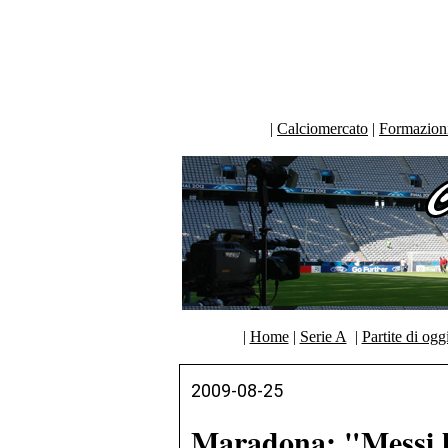
|
Calciomercato
|
Formazioni 
|
Home
|
Serie A
|
Partite di ogg
2009-08-25
Maradona: "Messi h