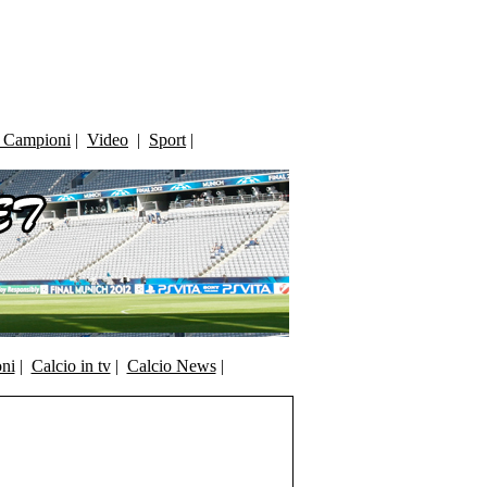
i Campioni
|
Video
|
Sport
|
oni
|
Calcio in tv
|
Calcio News
|