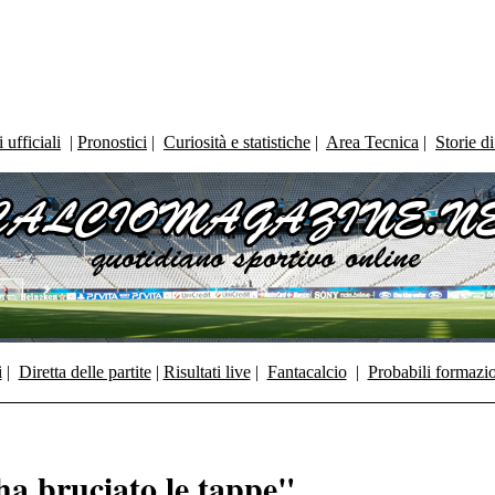
ufficiali
|
Pronostici
|
Curiosità e statistiche
|
Area Tecnica
|
Storie d
i
|
Diretta delle partite
|
Risultati live
|
Fantacalcio
|
Probabili formazi
a bruciato le tappe"