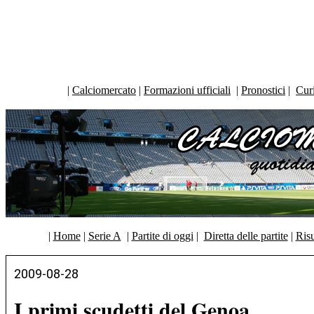
|
Calciomercato
|
Formazioni ufficiali
|
Pronostici
|
Curi
|
Home
|
Serie A
|
Partite di oggi
|
Diretta delle partite
|
Risu
2009-08-28
I primi scudetti del Genoa