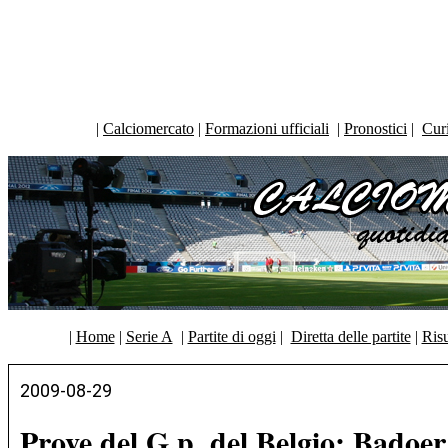
|
Calciomercato
|
Formazioni ufficiali
|
Pronostici
|
Curi
|
Home
|
Serie A
|
Partite di oggi
|
Diretta delle partite
|
Risu
2009-08-29
Prove del G.p. del Belgio: Badoe