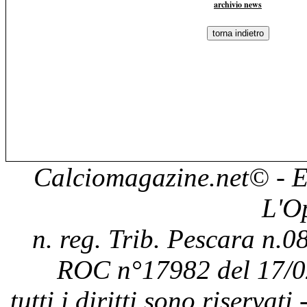
archivio news
Calciomagazine.net
© - E
L'O
n. reg. Trib. Pescara n.08
ROC n°17982 del 17/0
tutti i diritti sono riservat