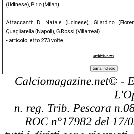
(Udinese), Pirlo (Milan)
Attaccanti: Di Natale (Udinese), Gilardino (Fioren
Quagliarella (Napoli), G.Rossi (Villarreal)
- articolo letto 273 volte
archivio news
Calciomagazine.net
© - E
L'O
n. reg. Trib. Pescara n.08
ROC n°17982 del 17/0