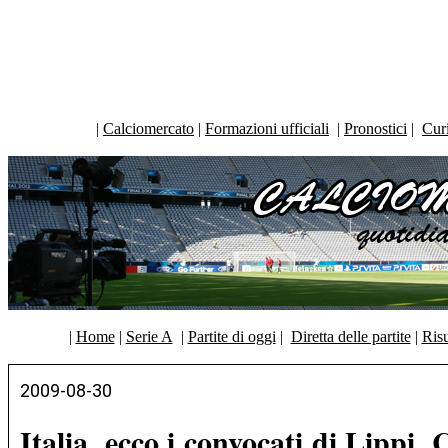
|
Calciomercato
|
Formazioni ufficiali
|
Pronostici
|
Curi
|
Home
|
Serie A
|
Partite di oggi
|
Diretta delle partite
|
Risu
2009-08-30
Italia, ecco i convocati di Lippi.