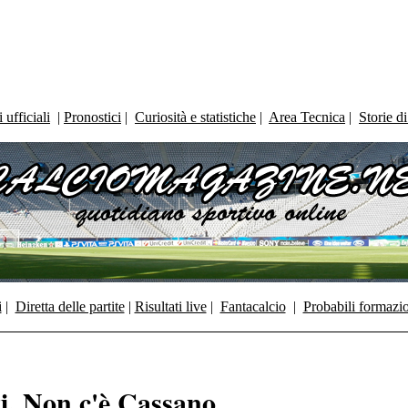
ufficiali
|
Pronostici
|
Curiosità e statistiche
|
Area Tecnica
|
Storie d
i
|
Diretta delle partite
|
Risultati live
|
Fantacalcio
|
Probabili formazi
ti. Non c'è Cassano