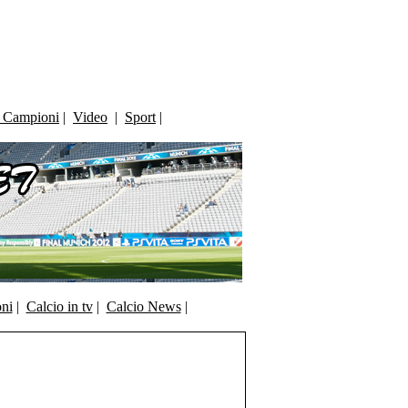
i Campioni
|
Video
|
Sport
|
oni
|
Calcio in tv
|
Calcio News
|