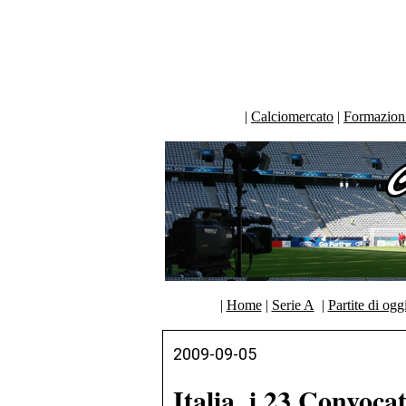
|
Calciomercato
|
Formazioni 
|
Home
|
Serie A
|
Partite di ogg
2009-09-05
Italia, i 23 Convoca