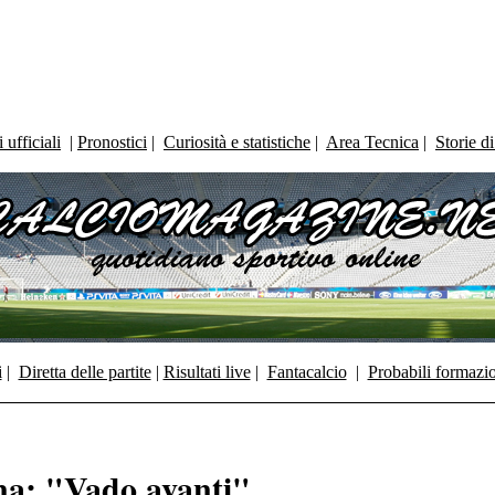
ufficiali
|
Pronostici
|
Curiosità e statistiche
|
Area Tecnica
|
Storie d
i
|
Diretta delle partite
|
Risultati live
|
Fantacalcio
|
Probabili formazi
a: "Vado avanti"