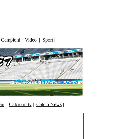
i Campioni
|
Video
|
Sport
|
oni
|
Calcio in tv
|
Calcio News
|