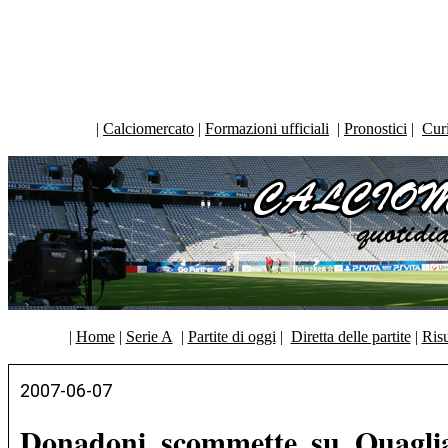
|
Calciomercato
|
Formazioni ufficiali
|
Pronostici
|
Curi
|
Home
|
Serie A
|
Partite di oggi
|
Diretta delle partite
|
Risu
2007-06-07
Donadoni scommette su Quagliar