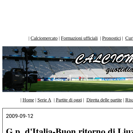
|
Calciomercato
|
Formazioni ufficiali
|
Pronostici
|
Curi
|
Home
|
Serie A
|
Partite di oggi
|
Diretta delle partite
|
Risu
2009-09-12
G.p. d'Italia-Buon ritorno di Liu