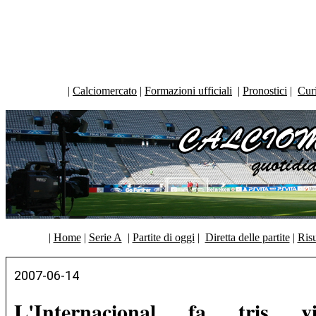
|
Calciomercato
|
Formazioni ufficiali
|
Pronostici
|
Curi
|
Home
|
Serie A
|
Partite di oggi
|
Diretta delle partite
|
Risu
2007-06-14
L'Internacional fa tris 