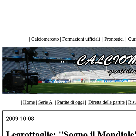
|
Calciomercato
|
Formazioni ufficiali
|
Pronostici
|
Curi
|
Home
|
Serie A
|
Partite di oggi
|
Diretta delle partite
|
Risu
2009-10-08
Legrottaglie: "Sogno il Mondiale