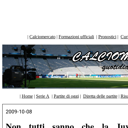
|
Calciomercato
|
Formazioni ufficiali
|
Pronostici
|
Curi
|
Home
|
Serie A
|
Partite di oggi
|
Diretta delle partite
|
Risu
2009-10-08
Non tutti sanno che la Juv