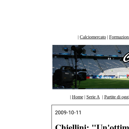
|
Calciomercato
|
Formazioni 
|
Home
|
Serie A
|
Partite di ogg
2009-10-11
Chiellini: "Un'ottim