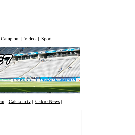
i Campioni
|
Video
|
Sport
|
oni
|
Calcio in tv
|
Calcio News
|