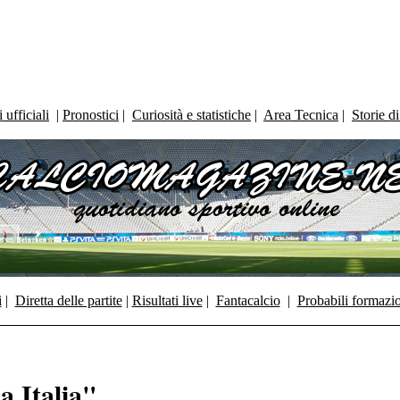
ufficiali
|
Pronostici
|
Curiosità e statistiche
|
Area Tecnica
|
Storie d
i
|
Diretta delle partite
|
Risultati live
|
Fantacalcio
|
Probabili formazi
a Italia"