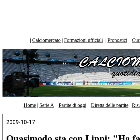
|
Calciomercato
|
Formazioni ufficiali
|
Pronostici
|
Curi
|
Home
|
Serie A
|
Partite di oggi
|
Diretta delle partite
|
Risu
2009-10-17
Quasimodo sta con Lippi: "Ha fa