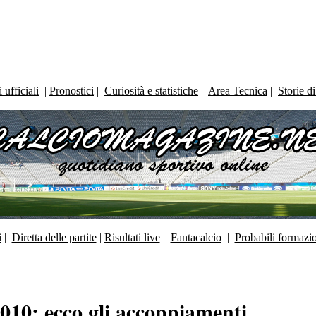
ufficiali
|
Pronostici
|
Curiosità e statistiche
|
Area Tecnica
|
Storie d
i
|
Diretta delle partite
|
Risultati live
|
Fantacalcio
|
Probabili formazi
010: ecco gli accoppiamenti