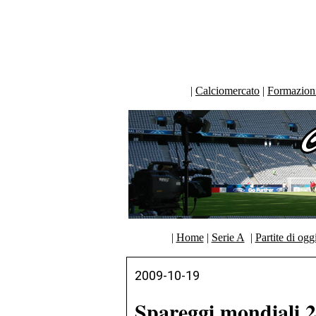
|
Calciomercato
|
Formazioni 
|
Home
|
Serie A
|
Partite di ogg
2009-10-19
Spareggi mondiali 2