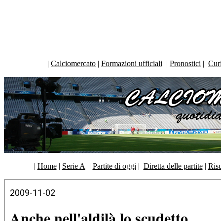
|
Calciomercato
|
Formazioni ufficiali
|
Pronostici
|
Curi
|
Home
|
Serie A
|
Partite di oggi
|
Diretta delle partite
|
Risu
2009-11-02
Anche nell'aldilà lo scudetto