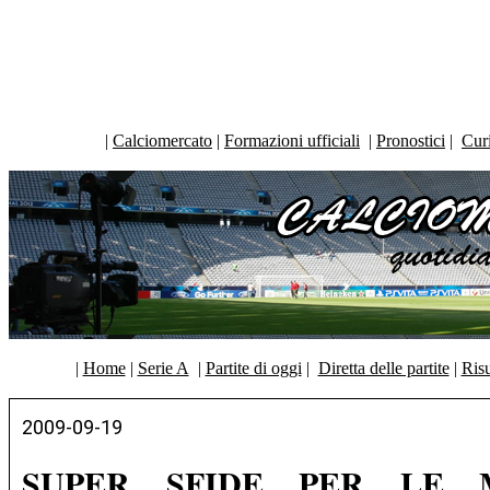
|
Calciomercato
|
Formazioni ufficiali
|
Pronostici
|
Curi
|
Home
|
Serie A
|
Partite di oggi
|
Diretta delle partite
|
Risu
2009-09-19
SUPER SFIDE PER LE M