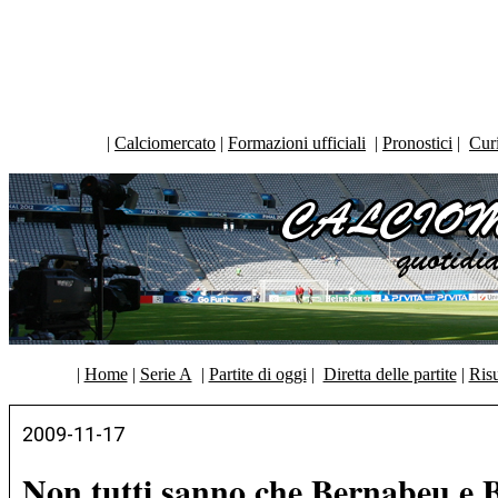
|
Calciomercato
|
Formazioni ufficiali
|
Pronostici
|
Curi
|
Home
|
Serie A
|
Partite di oggi
|
Diretta delle partite
|
Risu
2009-11-17
Non tutti sanno che Bernabeu e B