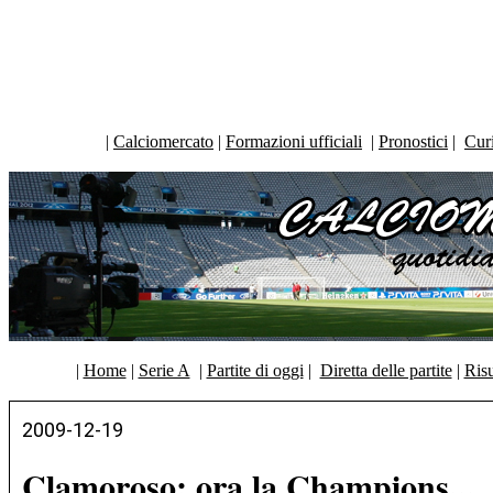
|
Calciomercato
|
Formazioni ufficiali
|
Pronostici
|
Curi
|
Home
|
Serie A
|
Partite di oggi
|
Diretta delle partite
|
Risu
2009-12-19
Clamoroso: ora la Champions...