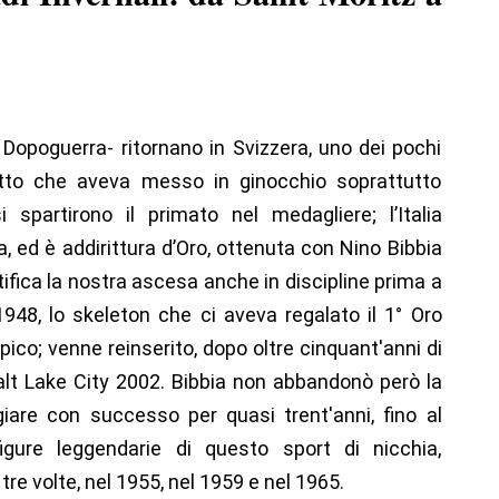
 Dopoguerra- ritornano in Svizzera, uno dei pochi
litto che aveva messo in ginocchio soprattutto
 spartirono il primato nel medagliere; l’Italia
, ed è addirittura d’Oro, ottenuta con Nino Bibbia
tifica la nostra ascesa anche in discipline prima a
1948, lo skeleton che ci aveva regalato il 1° Oro
o; venne reinserito, dopo oltre cinquant'anni di
Salt Lake City 2002. Bibbia non abbandonò però la
giare con successo per quasi trent'anni, fino al
igure leggendarie di questo sport di nicchia,
e volte, nel 1955, nel 1959 e nel 1965.