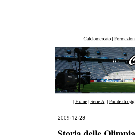
|
Calciomercato
|
Formazioni 
|
Home
|
Serie A
|
Partite di ogg
2009-12-28
Storia delle Olimpia