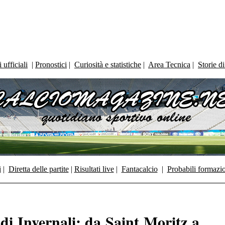
ufficiali
|
Pronostici
|
Curiosità e statistiche
|
Area Tecnica
|
Storie d
i
|
Diretta delle partite
|
Risultati live
|
Fantacalcio
|
Probabili formazi
di Invernali: da Saint Moritz a