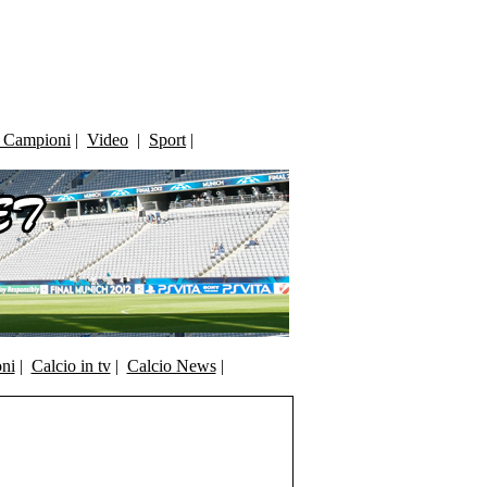
i Campioni
|
Video
|
Sport
|
oni
|
Calcio in tv
|
Calcio News
|