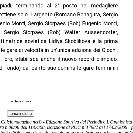
mpiadi, terminando al 2° posto nel medagliere
a ottiene solo 1 argento (Romano Bonagura, Sergio
genio Monti, Sergio Siorpaes (Bob) Eugenio Monti,
s, Sergio Siorpaes (Bob) Walter Aussendorfer,
attinatrice sovietica Lidiya Skoblikova è la prima
e gare di velocità in un'unica edizione dei Giochi.
 l'oro, stabilisce anche il nuovo record olimpico.
di fondo) dal canto suo domina le gare femminili
archivio news
Calciomagazine.net
© - Edizione Sportiva del Periodico L'Opinionista
ara n.08/08 dell'11/04/08. Iscrizione al ROC n°17982 del 17/02/2009 
tutti i diritti sono riservati - vietata ogni riproduzione anche se parziale