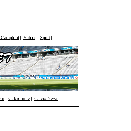
i Campioni
|
Video
|
Sport
|
oni
|
Calcio in tv
|
Calcio News
|