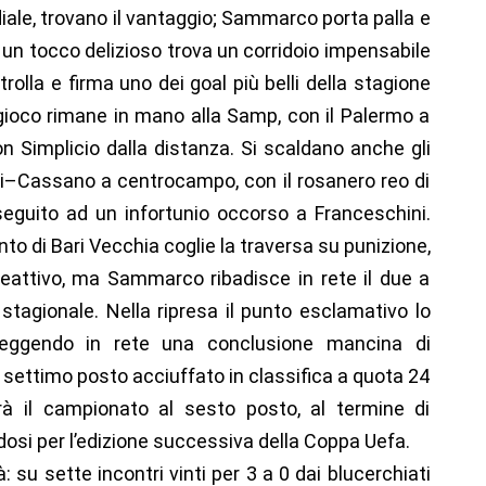
diale, trovano il vantaggio; Sammarco porta palla e
n un tocco delizioso trova un corridoio impensabile
trolla e firma uno dei goal più belli della stagione
el gioco rimane in mano alla Samp, con il Palermo a
on Simplicio dalla distanza. Si scaldano anche gli
i–Cassano a centrocampo, con il rosanero reo di
 seguito ad un infortunio occorso a Franceschini.
ento di Bari Vecchia coglie la traversa su punizione,
reattivo, ma Sammarco ribadisce in rete il due a
 stagionale. Nella ripresa il punto esclamativo lo
eggendo in rete una conclusione mancina di
settimo posto acciuffato in classifica a quota 24
à il campionato al sesto posto, al termine di
dosi per l’edizione successiva della Coppa Uefa.
à: su sette incontri vinti per 3 a 0 dai blucerchiati