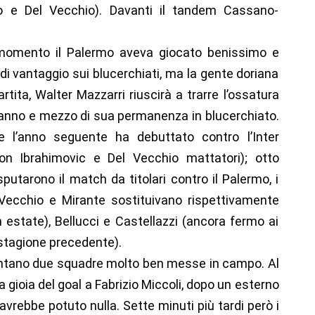
o e Del Vecchio). Davanti il tandem Cassano-
 momento il Palermo aveva giocato benissimo e
di vantaggio sui blucerchiati, ma la gente doriana
tita, Walter Mazzarri riuscirà a trarre l’ossatura
 anno e mezzo di sua permanenza in blucerchiato.
 l’anno seguente ha debuttato contro l’Inter
n Ibrahimovic e Del Vecchio mattatori); otto
putarono il match da titolari contro il Palermo, i
l Vecchio e Mirante sostituivano rispettivamente
n estate), Bellucci e Castellazzi (ancora fermo ai
a stagione precedente).
rontano due squadre molto ben messe in campo. Al
a gioia del goal a Fabrizio Miccoli, dopo un esterno
avrebbe potuto nulla. Sette minuti più tardi però i