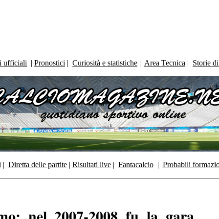
ufficiali
|
Pronostici
|
Curiosità e statistiche
|
Area Tecnica
|
Storie d
i
|
Diretta delle partite
|
Risultati live
|
Fantacalcio
|
Probabili formazi
mo: nel 2007-2008 fu la gara