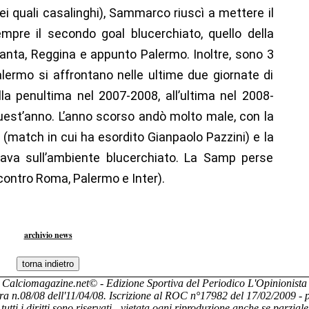
ei quali casalinghi), Sammarco riuscì a mettere il
empre il secondo goal blucerchiato, quello della
anta, Reggina e appunto Palermo. Inoltre, sono 3
ermo si affrontano nelle ultime due giornate di
la penultima nel 2007-2008, all’ultima nel 2008-
uest’anno. L’anno scorso andò molto male, con la
 (match in cui ha esordito Gianpaolo Pazzini) e la
giava sull’ambiente blucerchiato. La Samp perse
 contro Roma, Palermo e Inter).
archivio news
Calciomagazine.net
© - Edizione Sportiva del Periodico L'Opinionista
ara n.08/08 dell'11/04/08. Iscrizione al ROC n°17982 del 17/02/2009 
tutti i diritti sono riservati - vietata ogni riproduzione anche se parziale