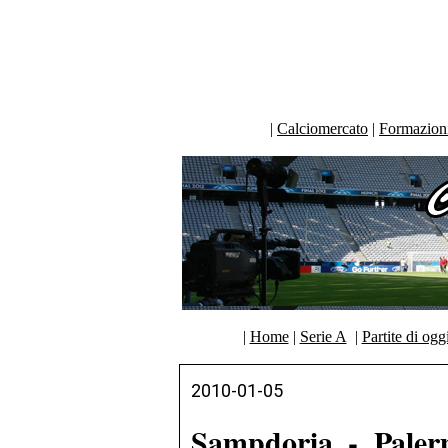
|
Calciomercato
|
Formazioni 
|
Home
|
Serie A
|
Partite di ogg
2010-01-05
Sampdoria - Paler