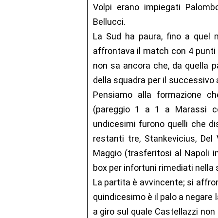
Volpi erano impiegati Palomb
Bellucci.
La Sud ha paura, fino a quel
affrontava il match con 4 punti 
non sa ancora che, da quella par
della squadra per il successivo
Pensiamo alla formazione che
(pareggio 1 a 1 a Marassi co
undicesimi furono quelli che dis
restanti tre, Stankevicius, De
Maggio (trasferitosi al Napoli i
box per infortuni rimediati nell
La partita è avvincente; si aff
quindicesimo è il palo a negare l
a giro sul quale Castellazzi non 