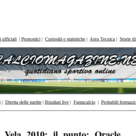
ufficiali
|
Pronostici
|
Curiosità e statistiche
|
Area Tecnica
|
Storie d
i
|
Diretta delle partite
|
Risultati live
|
Fantacalcio
|
Probabili formazi
Vela 2010: il punto: Oracle