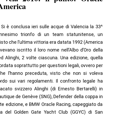
 America
-
Si è conclusa ieri sulle acque di Valencia la 33^
ennesimo trionfo di un team statunitense, un
sto che l’ultima vittoria era datata 1992 (America
evano iscritto il loro nome nell’Albo d’Oro della
Alinghi, 2 volte ciascuna. Una edizione, quella
rdata soprattutto per questioni legali, ovvero per
e che l’hanno preceduta, visto che non si voleva
do sui vari regolamenti. Il confronto legale ha
acato svizzero Alinghi (di Ernesto Bertarelli) in
autique de Genève (SNG), Defender della coppa in
nte edizione, e BMW Oracle Racing, capeggiato da
anza del Golden Gate Yacht Club (GGYC) di San