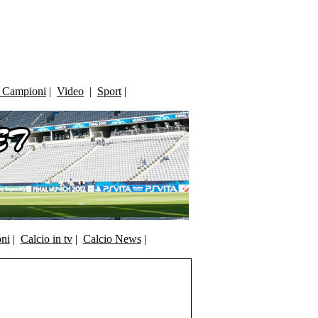
i Campioni
|
Video
|
Sport
|
oni
|
Calcio in tv
|
Calcio News
|