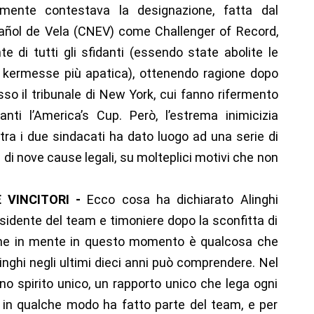
almente contestava la designazione, fatta dal
pañol de Vela (CNEV) come Challenger of Record,
 di tutti gli sfidanti (essendo state abolite le
a kermesse più apatica), ottenendo ragione dopo
so il tribunale di New York, cui fanno rifermento
anti l’America’s Cup. Però, l’estrema inimicizia
o tra i due sindacati ha dato luogo ad una serie di
 di nove cause legali, su molteplici motivi che non
E VINCITORI -
Ecco cosa ha dichiarato Alinghi
esidente del team e timoniere dopo la sconfitta di
iene in mente in questo momento è qualcosa che
linghi negli ultimi dieci anni può comprendere. Nel
o spirito unico, un rapporto unico che lega ogni
 in qualche modo ha fatto parte del team, e per