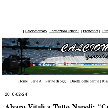
|
Calciomercato
|
Formazioni ufficiali
|
Pronostici
|
Curi
|
Home
|
Serie A
|
Partite di oggi
|
Diretta delle partite
|
Risu
2010-02-24
Alvaro Vitali a Tutto Napoli: "C