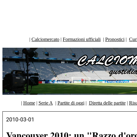
|
Calciomercato
|
Formazioni ufficiali
|
Pronostici
|
Curi
|
Home
|
Serie A
|
Partite di oggi
|
Diretta delle partite
|
Risu
2010-03-01
Vancouver 2010: un "Razzo d'oro