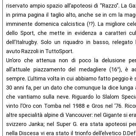
riservato ampio spazio all’apoteosi di “Razzo”. La Ga
in prima pagina il taglio alto, anche se in cm la magg
imminente domenica calcistica (!?). La migliore cele
dello Sport, che mette in evidenza a caratteri cubi
dell’Italrugby. Solo un riquadro in basso, relegato 
avuto Razzoli in TuttoSport.
Un’oro che attenua non di poco la delusione per
all’attuale piazzamento del medagliere (16°), è add
sempre. L’ultima volta in cui abbiamo fatto peggio è 
30 anni fa, per un dato che comunque la dice lunga a
che vantiamo sulla neve. Riguardo lo Slalom Spec
vinto l’Oro con Tomba nel 1988 e Gros nel ’76. Ricord
altre specialità alpine di Vancouver: nel Gigante si er
svizzero Janka; nel Super G. era stata apoteosi pe
nella Discesa vi era stato il trionfo dell’elvetico D.De